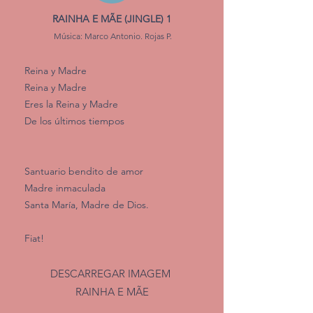
RAINHA E MÃE
(JINGLE) 1
Música: Marco Antonio. Rojas P.
Reina y Madre
Reina y Madre
Eres la Reina y Madre
De los últimos tiempos
Santuario bendito de amor
Madre inmaculada
Santa María, Madre de Dios.
Fiat!
DESCARREGAR IMAGEM
RAINHA E MÃE