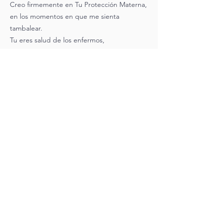
Creo firmemente en Tu Protección Materna,
en los momentos en que me sienta
tambalear.
Tu eres salud de los enfermos,
hoy te pido sanes a los enfermos del cuerpo
y del espíritu
para que el mal sea detenido.
Conoces las calamidades del Pueblo de Tu
Hijo,
ante ello hoy te entrego mi corazón, alma,
potencias y sentidos.
Deseo ser todo tuyo y por Ti
ir a hacia Cristo, Señor mío y Dios mío.
Amén.
virgenreinaymadre@gmail.com