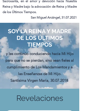
Sacrosanta, en el amor y devoción hacia Nuestra
Reina y Madre bajo la advocación de Reina y Madre
de los Últimos Tiempos.
San Miguel Arcángel,
31.07.2021
SOY LA REINA Y MADRE
DE LOS ÚLTIMOS
TIEMPOS
y les continúo conduciendo hacia Mi Hijo
para que no se pierdan, sino sean fieles al
cumplimiento de Los Mandamientos y a
las Enseñanzas de Mi Hijo.
Santísima Virgen María,
30.07.2018
Revelaciones