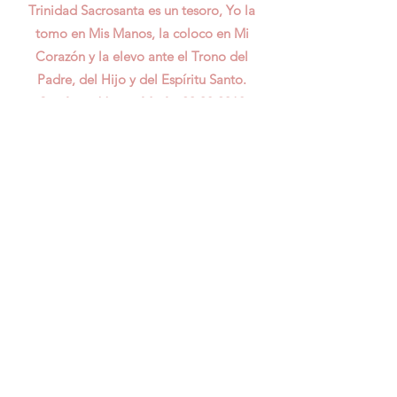
Trinidad Sacrosanta es un tesoro, Yo la
tomo en Mis Manos, la coloco en Mi
Corazón y la elevo ante el Trono del
Padre, del Hijo y del Espíritu Santo.
Santísima Virgen María,
20.08.2018
Oraciones
Meditación del Santo Rosario